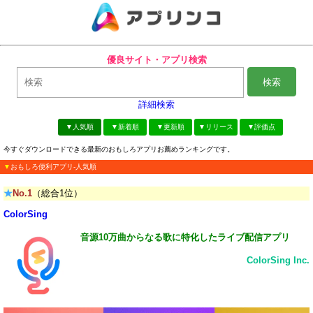
優良サイト・アプリ検索
検索
詳細検索
▼人気順
▼新着順
▼更新順
▼リリース
▼評価点
今すぐダウンロードできる最新のおもしろアプリお薦めランキングです。
▼
おもしろ便利アプリ-人気順
★
No.1
（総合1位）
ColorSing
音源10万曲からなる歌に特化したライブ配信アプリ
ColorSing Inc.