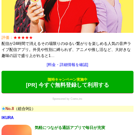
評価：
★★★★★
配信が24時間で消えるその場限りのゆるい繋がりを楽しめる人気の音声ラ
イブ配信アプリ。外見や性別に縛られず、アニメや推し活など、大好きな
趣味の話で盛り上がれると1…
[料金・詳細情報を確認]
随時キャンペーン実施中
[PR] 今すぐ無料登録して利用する
Sponsored by Coeto,inc
★
No.8
（総合9位）
IKURA
気軽につながる通話アプリで毎日が充実