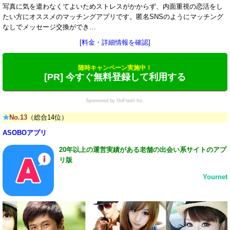
写真に気を遣わなくてよいためストレスがかからず、内面重視の恋活をし
たい方にオススメのマッチングアプリです。匿名SNSのようにマッチング
なしでメッセージ交換ができ…
[料金・詳細情報を確認]
随時キャンペーン実施中！
[PR] 今すぐ無料登録して利用する
Sponsored by GoFresh Inc.
★
No.13
（総合14位）
ASOBOアプリ
20年以上の運営実績がある老舗の出会い系サイトのアプ
リ版
Yournet