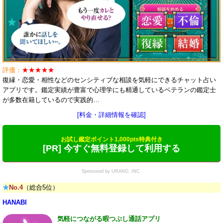
評価：
★★★★★
復縁・恋愛・相性などのセンシティブな相談を気軽にできるチャット占い
アプリです。鑑定実績が豊富で心理学にも精通しているベテランの鑑定士
が多数在籍しているので実践的…
[料金・詳細情報を確認]
お試し鑑定ポイント1,000pts特典付き
[PR] 今すぐ無料登録して利用する
Sponsored by URANO, INC.
★
No.4
（総合5位）
HANABI
気軽につながる暇つぶし通話アプリ