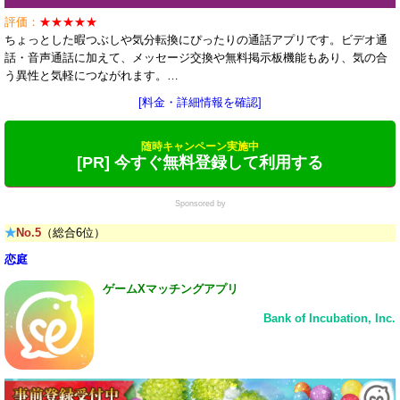
評価：
★★★★★
ちょっとした暇つぶしや気分転換にぴったりの通話アプリです。ビデオ通
話・音声通話に加えて、メッセージ交換や無料掲示板機能もあり、気の合
う異性と気軽につながれます。…
[料金・詳細情報を確認]
随時キャンペーン実施中
[PR] 今すぐ無料登録して利用する
Sponsored by
★
No.5
（総合6位）
恋庭
ゲームXマッチングアプリ
Bank of Incubation, Inc.