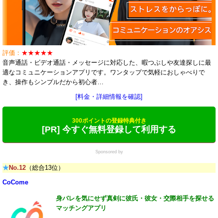
評価：
★★★★★
音声通話・ビデオ通話・メッセージに対応した、暇つぶしや友達探しに最
適なコミュニケーションアプリです。ワンタップで気軽におしゃべりで
き、操作もシンプルだから初心者…
[料金・詳細情報を確認]
300ポイントの登録特典付き
[PR] 今すぐ無料登録して利用する
Sponsored by
★
No.12
（総合13位）
CoCome
身バレを気にせず真剣に彼氏・彼女・交際相手を探せる
マッチングアプリ