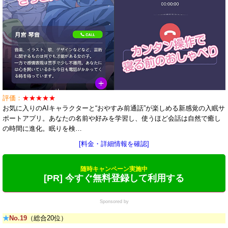
評価：
★★★★★
お気に入りのAIキャラクターと“おやすみ前通話”が楽しめる新感覚の入眠サ
ポートアプリ。あなたの名前や好みを学習し、使うほど会話は自然で癒し
の時間に進化。眠りを検…
[料金・詳細情報を確認]
随時キャンペーン実施中
[PR] 今すぐ無料登録して利用する
Sponsored by
★
No.19
（総合20位）