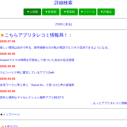
詳細検索
▼人気順
▼新着順
▼更新順
▼リリース
▼評価点
[TOPに戻る]
★
こちらアプリタレコミ情報局！
：
2026.07.06
欲しい環境は自分で作る。留学経験ゼロの私が英語でビジネス交渉できるようになる...
2026.06.06
Instantでスマホ時間を可視化して気づいた自分の生活習慣
2026.05.06
スピンバイク時に重宝しているアプリZwift
2026.04.06
在宅ワークに寄り添う「Stand.fm」で見つけた声の居場所
2026.03.06
意外と便利なマイセレクション無料アプリBEST５
…もっとアプリタレコミ情報
★
トップページ
★
人気アプリ