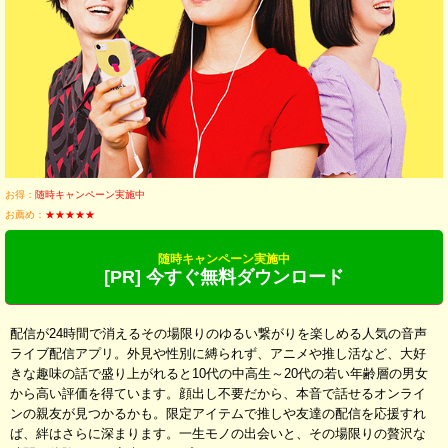
お得：
随時キャンペーン実施中
お薦め：
★★★★★
随時キャンペーン実施中
[PR] 今すぐ無料ダウンロード
配信が24時間で消えるその場限りのゆるい繋がりを楽しめる人気の音声
ライブ配信アプリ。外見や性別に縛られず、アニメや推し活など、大好
きな趣味の話で盛り上がれると10代の中高生～20代の若い年齢層の男女
から高い評価を得ています。顔出し不要だから、本音で話せるオンライ
ンの親友が見つかるかも。限定アイテムで推しや友達の配信を応援すれ
ば、絆はさらに深まります。一生モノの出会いと、その場限りの贅沢な