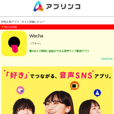
[PR]人気アプリ・サイト詳細レビュー
▼
Wacha詳細
Wacha
（ワチャ）
最大8人で同時に会話ができる音声ライブ配信アプリ
Coeto,inc