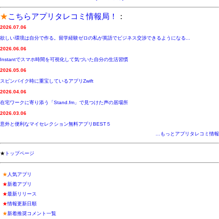
★
こちらアプリタレコミ情報局！
：
2026.07.06
欲しい環境は自分で作る。留学経験ゼロの私が英語でビジネス交渉できるようになる...
2026.06.06
Instantでスマホ時間を可視化して気づいた自分の生活習慣
2026.05.06
スピンバイク時に重宝しているアプリZwift
2026.04.06
在宅ワークに寄り添う「Stand.fm」で見つけた声の居場所
2026.03.06
意外と便利なマイセレクション無料アプリBEST５
…もっとアプリタレコミ情報
★
トップページ
★
人気アプリ
★
新着アプリ
★
最新リリース
★
情報更新日順
★
新着推奨コメント一覧