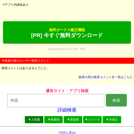
※アプリ内課金あり
無料ボーナス鑑定機能
[PR] 今すぐ無料ダウンロード
Sponsored by Rock Me!, INC.
▼
銀座の母のユーザー推奨コメント
推奨コメントはありませんでした。
銀座の母の推奨コメント全一覧はこちら
優良サイト・アプリ検索
検索
詳細検索
▼人気順
▼新着順
▼更新順
▼リリース
▼評価点
[TOPに戻る]