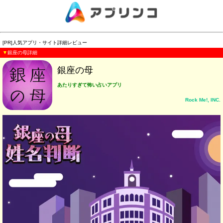
[PR]人気アプリ・サイト詳細レビュー
▼
銀座の母詳細
銀座の母
あたりすぎて怖い占いアプリ
Rock Me!, INC.