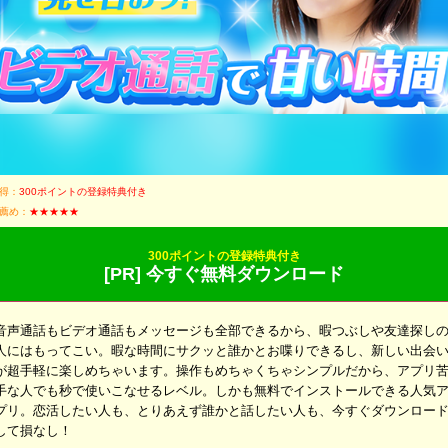
得：
300ポイントの登録特典付き
薦め：
★★★★★
300ポイントの登録特典付き
[PR] 今すぐ無料ダウンロード
音声通話もビデオ通話もメッセージも全部できるから、暇つぶしや友達探し
人にはもってこい。暇な時間にサクッと誰かとお喋りできるし、新しい出会
が超手軽に楽しめちゃいます。操作もめちゃくちゃシンプルだから、アプリ
手な人でも秒で使いこなせるレベル。しかも無料でインストールできる人気
プリ。恋活したい人も、とりあえず誰かと話したい人も、今すぐダウンロー
して損なし！