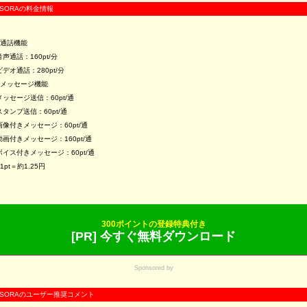
SORAの料金情報
■通話機能
音声通話：160pt/分
ビデオ通話：280pt/分
■メッセージ機能
メッセージ送信：60pt/通
スタンプ送信：60pt/通
画像付きメッセージ：60pt/通
動画付きメッセージ：160pt/通
ボイス付きメッセージ：60pt/通
※1pt＝約1.25円
300ポイントの登録特典付き
[PR] 今すぐ無料ダウンロード
Sponsored by
SORAのユーザー推奨コメント