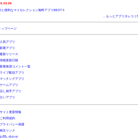
26.03.06
外と便利なマイセレクション無料アプリBEST５
…もっとアプリタレコミ
トップページ
人気アプリ
新着アプリ
最新リリース
情報更新日順
新着推奨コメント一覧
ライブ配信アプリ
マッチングアプリ
ゲームアプリ
話し相手アプリ
占いアプリ
サイト更新情報
ご利用規約
プライバシー保護
相互リンク
お問い合わせ