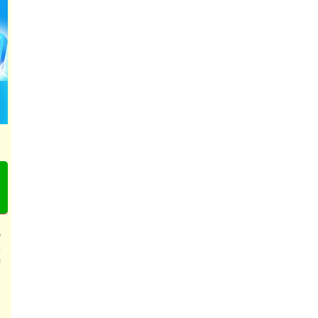
の
い
苦
ア
ド