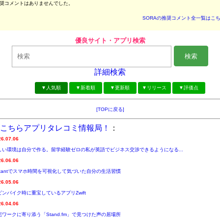
奨コメントはありませんでした。
SORAの推奨コメント全一覧はこ
優良サイト・アプリ検索
検索
詳細検索
▼人気順
▼新着順
▼更新順
▼リリース
▼評価点
[TOPに戻る]
こちらアプリタレコミ情報局！
：
26.07.06
しい環境は自分で作る。留学経験ゼロの私が英語でビジネス交渉できるようになる...
26.06.06
nstantでスマホ時間を可視化して気づいた自分の生活習慣
26.05.06
ピンバイク時に重宝しているアプリZwift
26.04.06
宅ワークに寄り添う「Stand.fm」で見つけた声の居場所