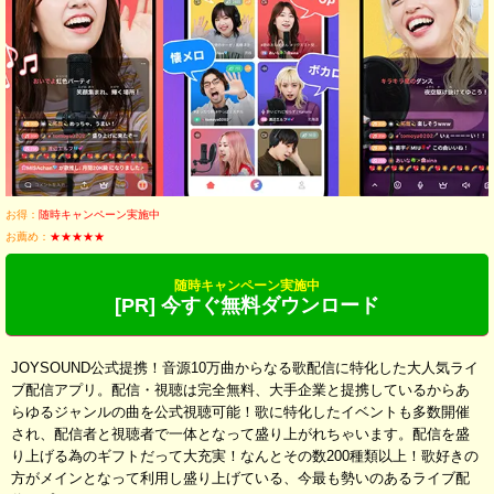
お得：
随時キャンペーン実施中
お薦め：
★★★★★
随時キャンペーン実施中
[PR] 今すぐ無料ダウンロード
JOYSOUND公式提携！音源10万曲からなる歌配信に特化した大人気ライ
ブ配信アプリ。配信・視聴は完全無料、大手企業と提携しているからあ
らゆるジャンルの曲を公式視聴可能！歌に特化したイベントも多数開催
され、配信者と視聴者で一体となって盛り上がれちゃいます。配信を盛
り上げる為のギフトだって大充実！なんとその数200種類以上！歌好きの
方がメインとなって利用し盛り上げている、今最も勢いのあるライブ配