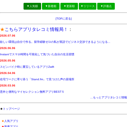
▼人気順
▼新着順
▼更新順
▼リリース
▼評価点
[TOPに戻る]
★
こちらアプリタレコミ情報局！
：
2026.07.06
欲しい環境は自分で作る。留学経験ゼロの私が英語でビジネス交渉できるようになる...
2026.06.06
Instantでスマホ時間を可視化して気づいた自分の生活習慣
2026.05.06
スピンバイク時に重宝しているアプリZwift
2026.04.06
在宅ワークに寄り添う「Stand.fm」で見つけた声の居場所
2026.03.06
意外と便利なマイセレクション無料アプリBEST５
…もっとアプリタレコミ情報
★
トップページ
★
人気アプリ
★
新着アプリ