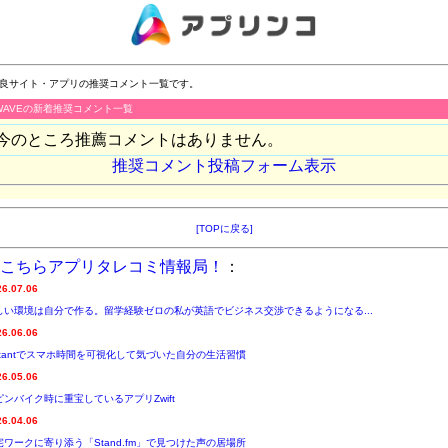
良サイト・アプリの推奨コメント一覧です。
WAVEの新着推奨コメント一覧
今のところ推薦コメントはありません。
推奨コメント投稿フォーム表示
[TOPに戻る]
こちらアプリタレコミ情報局！
：
26.07.06
しい環境は自分で作る。留学経験ゼロの私が英語でビジネス交渉できるようになる...
26.06.06
nstantでスマホ時間を可視化して気づいた自分の生活習慣
26.05.06
ピンバイク時に重宝しているアプリZwift
26.04.06
宅ワークに寄り添う「Stand.fm」で見つけた声の居場所