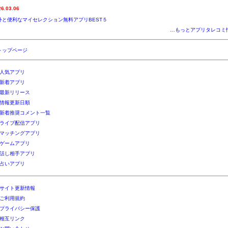
26.03.06
外と便利なマイセレクション無料アプリBEST５
…もっとアプリタレコミ
トップページ
人気アプリ
新着アプリ
最新リリース
情報更新日順
新着推奨コメント一覧
ライブ配信アプリ
マッチングアプリ
ゲームアプリ
話し相手アプリ
占いアプリ
サイト更新情報
ご利用規約
プライバシー保護
相互リンク