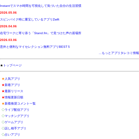
Instantでスマホ時間を可視化して気づいた自分の生活習慣
2026.05.06
スピンバイク時に重宝しているアプリZwift
2026.04.06
在宅ワークに寄り添う「Stand.fm」で見つけた声の居場所
2026.03.06
意外と便利なマイセレクション無料アプリBEST５
…もっとアプリタレコミ情報
★
トップページ
★
人気アプリ
★
新着アプリ
★
最新リリース
★
情報更新日順
★
新着推奨コメント一覧
◇
ライブ配信アプリ
◇
マッチングアプリ
◇
ゲームアプリ
◇
話し相手アプリ
◇
占いアプリ