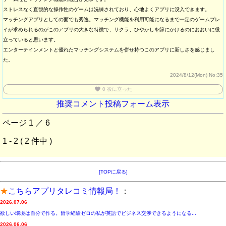
ストレスなく直観的な操作性のゲームは洗練されており、心地よくアプリに没入できます。
マッチングアプリとしての面でも秀逸。マッチング機能を利用可能になるまで一定のゲームプレ
イが求められるのがこのアプリの大きな特徴で、サクラ、ひやかしを篩にかけるのにおおいに役
立っていると思います。
エンターテインメントと優れたマッチングシステムを併せ持つこのアプリに新しさを感じまし
た。
2024/8/12(Mon)
No:35
favorite
0
役に立った
推奨コメント投稿フォーム表示
ページ 1 ／ 6
1 - 2 ( 2 件中 )
[TOPに戻る]
★
こちらアプリタレコミ情報局！
：
2026.07.06
欲しい環境は自分で作る。留学経験ゼロの私が英語でビジネス交渉できるようになる...
2026.06.06