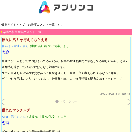
優良サイト・アプリの推奨コメント一覧です。
▼
恋庭の新着推奨コメント一覧
彼女に活力を与えてもらえる
あかは（男性）さん
（中国 会社員 40代前半）より
恋庭
単純にゲームとしてマジはまってるんだが、相手の女性と共同作業をしてる感じだから、そりゃ
距離感も縮まって出会いにはかなり効率的だわ。
ゲーム自体もやり込み甲斐があって長続きするし、本当に良く考えられてるなって印象。
ガチでもう日課のようになってるし、仕事後の楽しみで毎日頑張る活力を与えてもらえてる。
2025/8/23(Sat)
No:48
favorite
0
役に立った
優れたマッチング
Kind（男性）さん
（近畿 会社員 40代後半）より
恋庭
ゲーム性とマッチング機能の融合が見事です。