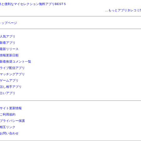
外と便利なマイセレクション無料アプリBEST５
…もっとアプリタレコミ
トップページ
人気アプリ
新着アプリ
最新リリース
情報更新日順
新着推奨コメント一覧
ライブ配信アプリ
マッチングアプリ
ゲームアプリ
話し相手アプリ
占いアプリ
サイト更新情報
ご利用規約
プライバシー保護
相互リンク
お問い合わせ