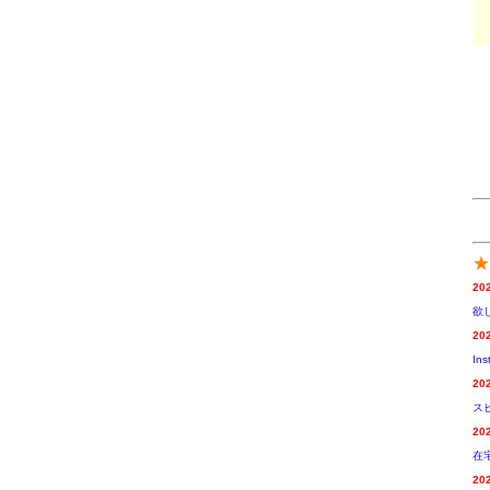
★
20
欲
20
I
20
ス
20
在
20