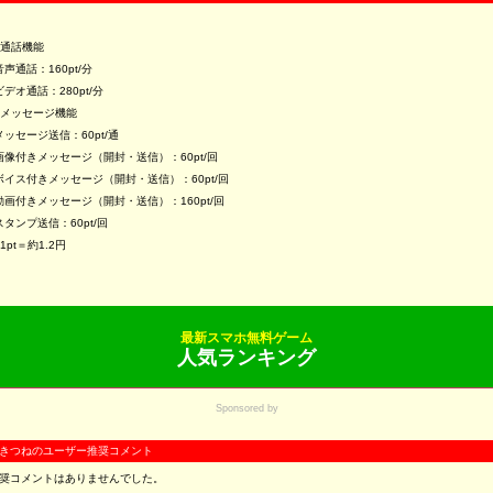
■通話機能
音声通話：160pt/分
ビデオ通話：280pt/分
■メッセージ機能
メッセージ送信：60pt/通
画像付きメッセージ（開封・送信）：60pt/回
ボイス付きメッセージ（開封・送信）：60pt/回
動画付きメッセージ（開封・送信）：160pt/回
スタンプ送信：60pt/回
※1pt＝約1.2円
最新スマホ無料ゲーム
人気ランキング
Sponsored by
きつねのユーザー推奨コメント
奨コメントはありませんでした。