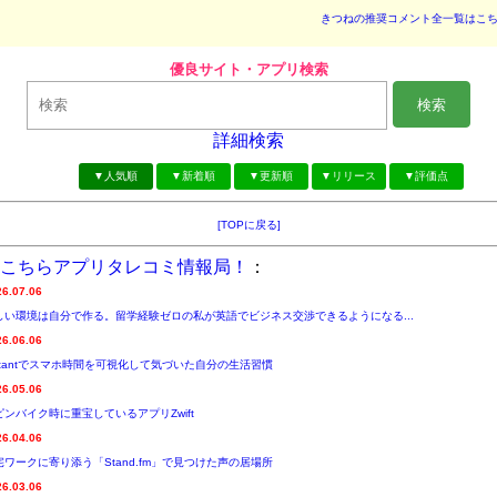
きつねの推奨コメント全一覧はこ
優良サイト・アプリ検索
検索
詳細検索
▼人気順
▼新着順
▼更新順
▼リリース
▼評価点
[TOPに戻る]
こちらアプリタレコミ情報局！
：
26.07.06
しい環境は自分で作る。留学経験ゼロの私が英語でビジネス交渉できるようになる...
26.06.06
nstantでスマホ時間を可視化して気づいた自分の生活習慣
26.05.06
ピンバイク時に重宝しているアプリZwift
26.04.06
宅ワークに寄り添う「Stand.fm」で見つけた声の居場所
26.03.06