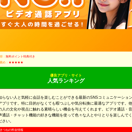
得：
無料ポイント特典付き
薦め：
★★★★★
優良アプリ・サイト
人気ランキング
知らない人と気軽に会話を楽しむことができる最新のSNSコミュニケーショ
アプリです。特に目的がなくても暇つぶしや気分転換に最適なアプリです。
の人の文化や視点に触れる素晴らしい機会を与えてくれます。ビデオ通話・
声通話・チャット機能の好きな機能を使って色々な人とやりとりを楽しんで
ださい。
きつねの料金情報