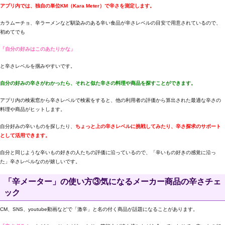
アプリ内では、独自の単位KM（Kara Meter）で辛さを測定します。
カラムーチョ、辛ラーメンなど馴染みのある辛い食品が辛さレベルの目安で用意されているので、
初めてでも
「自分の好みはこのあたりかな」
と辛さレベルを掴みやすいです。
自分の好みの辛さがわかったら、それと似た辛さの料理や商品を探すことができます。
アプリ内の検索窓から辛さレベルで検索をすると、他の利用者の評価から算出された最適な辛さの
料理や商品がヒットします。
自分好みの辛いものを探したり、
ちょっと上の辛さレベルに挑戦してみたり、辛さ探求のサポート
として活用できます。
自分と同じような辛いもの好きの人たちの評価に沿っているので、「辛いもの好きの感覚に沿っ
た」辛さレベルなのが嬉しいです。
「辛メーター」の使い方③気になるメーカー商品の辛さチェ
ック
CM、SNS、youtube動画などで「激辛」と名の付く商品が話題になることがあります。