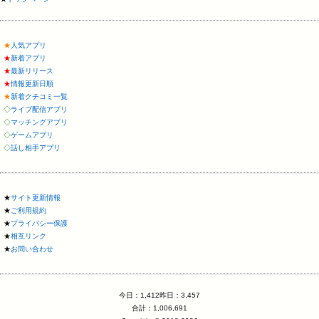
★
人気アプリ
★
新着アプリ
★
最新リリース
★
情報更新日順
★
新着クチコミ一覧
◇
ライブ配信アプリ
◇
マッチングアプリ
◇
ゲームアプリ
◇
話し相手アプリ
★
サイト更新情報
★
ご利用規約
★
プライバシー保護
★
相互リンク
★
お問い合わせ
今日：1,412昨日：3,457
合計：1,006,691