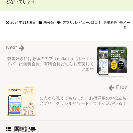
どないでしょう。
2024年11月6日
未分類
アプリ
,
レビュー
,
口コミ
,
激辛料理
,
辛メー
ター
Next
競馬好きには必須のアプリnetkeiba（ネットケ
イバ）は無料会員、有料会員どちらも充実して
います
Prev
友人から教えてもらった、お得満載のお役立ち
アプリ「クラシルリワード」でポイ活が捗る！
関連記事