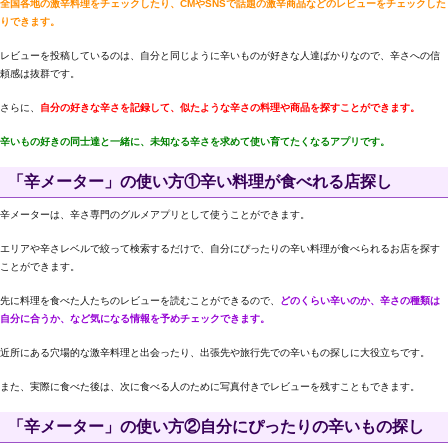
全国各地の激辛料理をチェックしたり、CMやSNSで話題の激辛商品などのレビューをチェックした
りできます。
レビューを投稿しているのは、自分と同じように辛いものが好きな人達ばかりなので、辛さへの信
頼感は抜群です。
さらに、
自分の好きな辛さを記録して、似たような辛さの料理や商品を探すことができます。
辛いもの好きの同士達と一緒に、未知なる辛さを求めて使い育てたくなるアプリです。
「辛メーター」の使い方①辛い料理が食べれる店探し
辛メーターは、辛さ専門のグルメアプリとして使うことができます。
エリアや辛さレベルで絞って検索するだけで、自分にぴったりの辛い料理が食べられるお店を探す
ことができます。
先に料理を食べた人たちのレビューを読むことができるので、
どのくらい辛いのか、辛さの種類は
自分に合うか、など気になる情報を予めチェックできます。
近所にある穴場的な激辛料理と出会ったり、出張先や旅行先での辛いもの探しに大役立ちです。
また、実際に食べた後は、次に食べる人のために写真付きでレビューを残すこともできます。
「辛メーター」の使い方②自分にぴったりの辛いもの探し