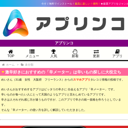
今すぐ無料でインストール！
最高に楽しい！便利！
★厳選アプリをジャンル別
アプリンコ
TOP
メニュー
人気
新着
更新
アプリ
ホーム
>
未分類
激辛好きにおすすめの「辛メーター」は辛いもの探しに大役立ち
めいさん（31歳 女性 大阪府 フリーランス）からの
スマホアプリ
タレコミ情報の投稿です。
めいさんがおすすめするアプリはピッタリの辛さに 出会えるアプリ「辛メーター」です。
辛いものが食べたい人にとって天国のようなアプリと言わしめているアプリです。
辛さは人それぞれ感じ方が違うものですが、このアプリで辛さの統一規格を作ろうとしていま
す。
そんな「辛メーター」の使い方を詳しく解説していただきました。