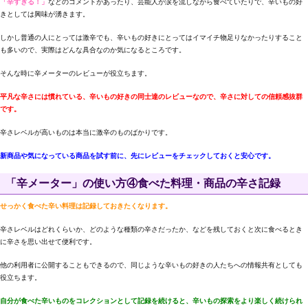
「辛すぎる！」
などのコメントがあったり、芸能人が涙を流しながら食べていたりで、辛いもの好
きとしては興味が湧きます。
しかし普通の人にとっては激辛でも、辛いもの好きにとってはイマイチ物足りなかったりすること
も多いので、実際はどんな具合なのか気になるところです。
そんな時に辛メーターのレビューが役立ちます。
平凡な辛さには慣れている、辛いもの好きの同士達のレビューなので、辛さに対しての信頼感抜群
です。
辛さレベルが高いものは本当に激辛のものばかりです。
新商品や気になっている商品を試す前に、先にレビューをチェックしておくと安心です。
「辛メーター」の使い方④食べた料理・商品の辛さ記録
せっかく食べた辛い料理は記録しておきたくなります。
辛さレベルはどれくらいか、どのような種類の辛さだったか、などを残しておくと次に食べるとき
に辛さを思い出せて便利です。
他の利用者に公開することもできるので、同じような辛いもの好きの人たちへの情報共有としても
役立ちます。
自分が食べた辛いものをコレクションとして記録を続けると、辛いもの探索をより楽しく続けられ