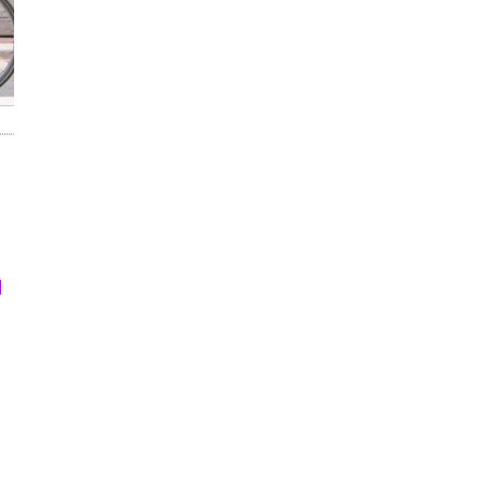
。
用
る