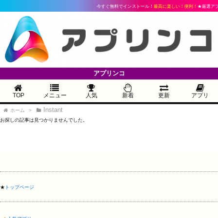
今すぐ無料でインストール！
最高に楽しい！便利！
★厳選アプ
アプリンコ
TOP
メニュー
人気
新着
更新
アプリ
Instant
ホーム
>
お探しの記事は見つかりませんでした。
★
トップページ