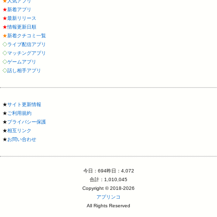
★
人気アプリ
★
新着アプリ
★
最新リリース
★
情報更新日順
★
新着クチコミ一覧
◇
ライブ配信アプリ
◇
マッチングアプリ
◇
ゲームアプリ
◇
話し相手アプリ
★
サイト更新情報
★
ご利用規約
★
プライバシー保護
★
相互リンク
★
お問い合わせ
今日：694昨日：4,072
合計：1,010,045
Copyright © 2018-2026
アプリンコ
All Rights Reserved