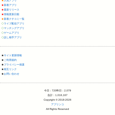
★
人気アプリ
★
新着アプリ
★
最新リリース
★
情報更新日順
★
新着クチコミ一覧
◇
ライブ配信アプリ
◇
マッチングアプリ
◇
ゲームアプリ
◇
話し相手アプリ
★
サイト更新情報
★
ご利用規約
★
プライバシー保護
★
相互リンク
★
お問い合わせ
今日：720昨日：2,079
合計：1,016,167
Copyright © 2018-2026
アプリンコ
All Rights Reserved