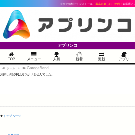
今すぐ無料でインストール！
最高に楽しい！便利！
★厳選アプ
アプリンコ
TOP
メニュー
人気
新着
更新
アプリ
GarageBand
ホーム
>
お探しの記事は見つかりませんでした。
★
トップページ