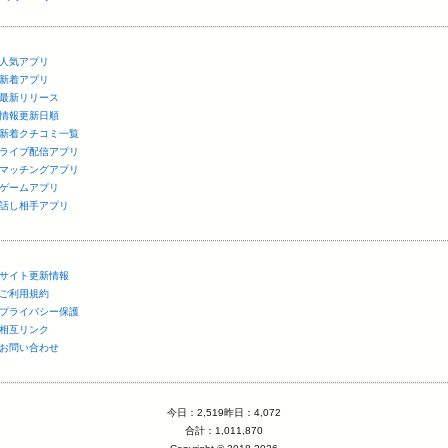
人気アプリ
新着アプリ
最新リリース
情報更新日順
新着クチコミ一覧
ライブ配信アプリ
マッチングアプリ
ゲームアプリ
話し相手アプリ
サイト更新情報
ご利用規約
プライバシー保護
相互リンク
お問い合わせ
今日：2,519昨日：4,072
合計：1,011,870