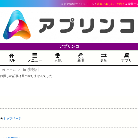
今すぐ無料でインストール！
最高に楽しい！便利！
★厳選アプ
アプリンコ
TOP
メニュー
人気
新着
更新
アプリ
歩数計
ホーム
>
お探しの記事は見つかりませんでした。
★
トップページ