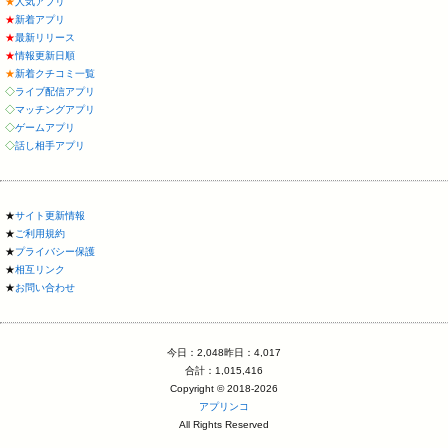
★
人気アプリ
★
新着アプリ
★
最新リリース
★
情報更新日順
★
新着クチコミ一覧
◇
ライブ配信アプリ
◇
マッチングアプリ
◇
ゲームアプリ
◇
話し相手アプリ
★
サイト更新情報
★
ご利用規約
★
プライバシー保護
★
相互リンク
★
お問い合わせ
今日：2,048昨日：4,017
合計：1,015,416
Copyright © 2018-2026
アプリンコ
All Rights Reserved