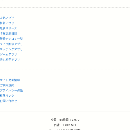
人気アプリ
新着アプリ
最新リリース
情報更新日順
新着クチコミ一覧
ライブ配信アプリ
マッチングアプリ
ゲームアプリ
話し相手アプリ
サイト更新情報
ご利用規約
プライバシー保護
相互リンク
お問い合わせ
今日：54昨日：2,079
合計：1,015,501