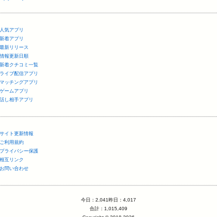
人気アプリ
新着アプリ
最新リリース
情報更新日順
新着クチコミ一覧
ライブ配信アプリ
マッチングアプリ
ゲームアプリ
話し相手アプリ
サイト更新情報
ご利用規約
プライバシー保護
相互リンク
お問い合わせ
今日：2,041昨日：4,017
合計：1,015,409