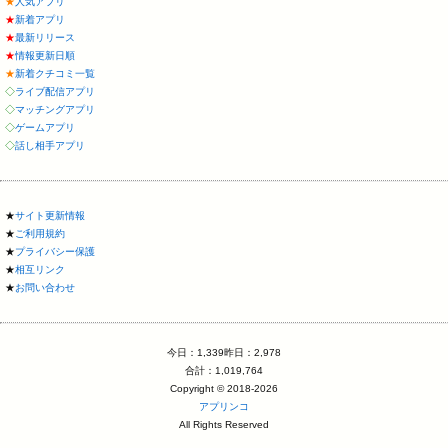
★
人気アプリ
★
新着アプリ
★
最新リリース
★
情報更新日順
★
新着クチコミ一覧
◇
ライブ配信アプリ
◇
マッチングアプリ
◇
ゲームアプリ
◇
話し相手アプリ
★
サイト更新情報
★
ご利用規約
★
プライバシー保護
★
相互リンク
★
お問い合わせ
今日：1,339昨日：2,978
合計：1,019,764
Copyright © 2018-2026
アプリンコ
All Rights Reserved