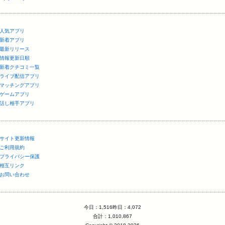
人気アプリ
新着アプリ
最新リリース
情報更新日順
新着クチコミ一覧
ライブ配信アプリ
マッチングアプリ
ゲームアプリ
話し相手アプリ
サイト更新情報
ご利用規約
プライバシー保護
相互リンク
お問い合わせ
今日：1,516昨日：4,072
合計：1,010,867