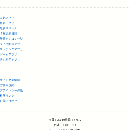
人気アプリ
新着アプリ
最新リリース
情報更新日順
新着クチコミ一覧
ライブ配信アプリ
マッチングアプリ
ゲームアプリ
話し相手アプリ
サイト更新情報
ご利用規約
プライバシー保護
相互リンク
お問い合わせ
今日：3,350昨日：4,072
合計：1,012,701