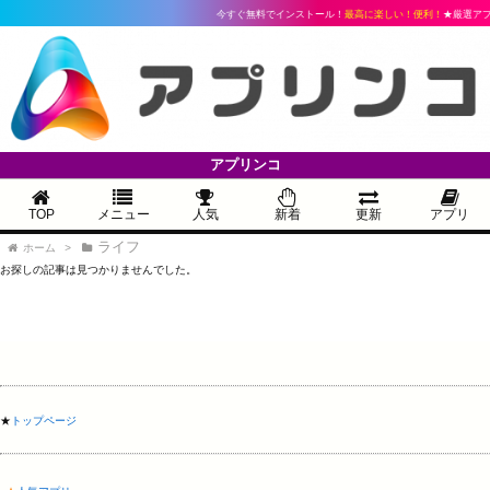
今すぐ無料でインストール！
最高に楽しい！便利！
★厳選アプ
アプリンコ
TOP
メニュー
人気
新着
更新
アプリ
ライフ
ホーム
>
お探しの記事は見つかりませんでした。
★
トップページ