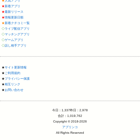
★
人気アプリ
★
新着アプリ
★
最新リリース
★
情報更新日順
★
新着クチコミ一覧
◇
ライブ配信アプリ
◇
マッチングアプリ
◇
ゲームアプリ
◇
話し相手アプリ
★
サイト更新情報
★
ご利用規約
★
プライバシー保護
★
相互リンク
★
お問い合わせ
今日：1,337昨日：2,978
合計：1,019,762
Copyright © 2018-2026
アプリンコ
All Rights Reserved