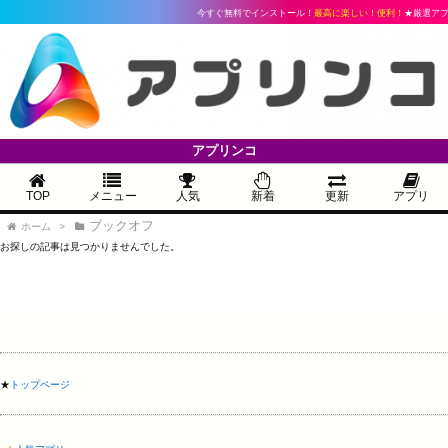
今すぐ無料でインストール！
最高に楽しい！便利！
★厳選アプ
アプリンコ
TOP
メニュー
人気
新着
更新
アプリ
ブックオフ
ホーム
>
お探しの記事は見つかりませんでした。
★
トップページ