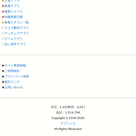
★
人気アプリ
★
新着アプリ
★
最新リリース
★
情報更新日順
★
新着クチコミ一覧
◇
ライブ配信アプリ
◇
マッチングアプリ
◇
ゲームアプリ
◇
話し相手アプリ
★
サイト更新情報
★
ご利用規約
★
プライバシー保護
★
相互リンク
★
お問い合わせ
今日：1,421昨日：4,017
合計：1,014,789
Copyright © 2018-2026
アプリンコ
All Rights Reserved