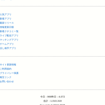
人気アプリ
新着アプリ
最新リリース
情報更新日順
新着クチコミ一覧
ライブ配信アプリ
マッチングアプリ
ゲームアプリ
話し相手アプリ
サイト更新情報
ご利用規約
プライバシー保護
相互リンク
お問い合わせ
今日：968昨日：4,072
合計：1,010,319